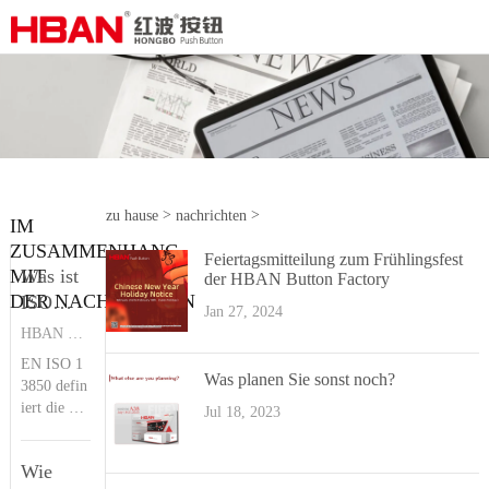
>
>
zu hause
nachrichten
IM
ZUSAMMENHANG
Feiertagsmitteilung zum Frühlingsfest
Unternehmen News
MIT
Was ist
der HBAN Button Factory
DER NACHRICHTEN
ISO
Jan 27, 2024
13850?|
HBAN PUSH BUTTON SWITCHES
HBAN-
EN ISO 1
Druckknopf
Was planen Sie sonst noch?
3850 defin
iert die Ko
Jul 18, 2023
nstruktions
prinzipien
Wie
der Notsto