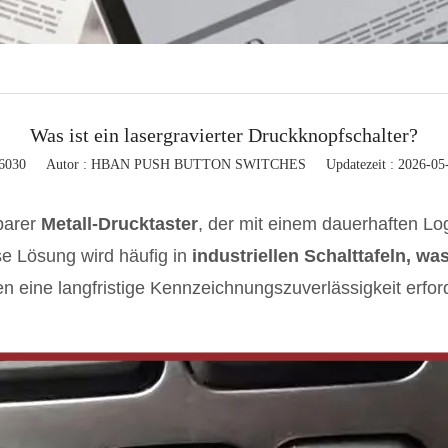
klicht
ton control box
te zubehör
Was ist ein lasergravierter Druckknopfschalter?
 6030
Autor : HBAN PUSH BUTTON SWITCHES
Updatezeit : 2026-05
barer
Metall-Drucktaster
, der mit einem dauerhaften Lo
ese Lösung wird häufig in
industriellen Schalttafeln, w
n eine langfristige Kennzeichnungszuverlässigkeit erforde