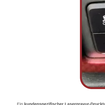
Ein
kundenspezifischer Lasergravur-Druckt