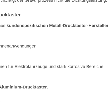
trächtigt der Gravurprozess nicht die Dichtungsleistung, 
ucktaster
ines
kundenspezifischen Metall-Drucktaster-Herstelle
d Innenanwendungen.
n für Elektrofahrzeuge und stark korrosive Bereiche.
 Aluminium-Drucktaster
.
r