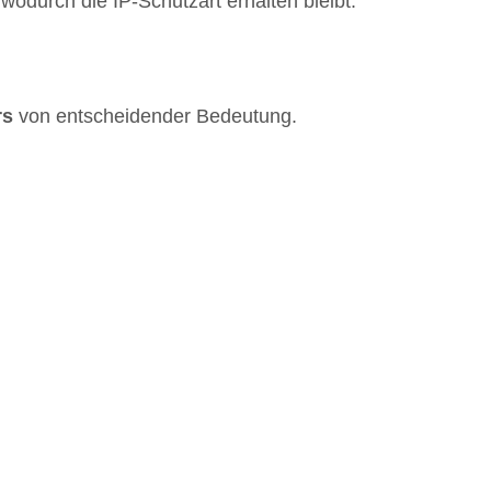
wodurch die IP-Schutzart erhalten bleibt.
rs
von entscheidender Bedeutung.