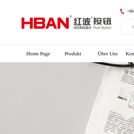
+86
K
Kat
Neue
Home Page
Produkt
Über Uns
Led
Notf
Schl