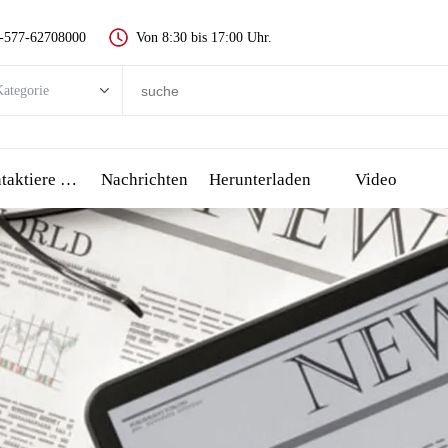
-577-62708000
Von 8:30 bis 17:00 Uhr.
ategorie
egorie
 push-taste schalter
Kontaktiere Uns
Nachrichten
Herunterladen
Video
Metall push button switch
Kunststoff push button switch
-anzeige
all stop taste
сенсорный переключатель и пьезо-кнопка
üssel schalter
Wählen schalter, drehschalter