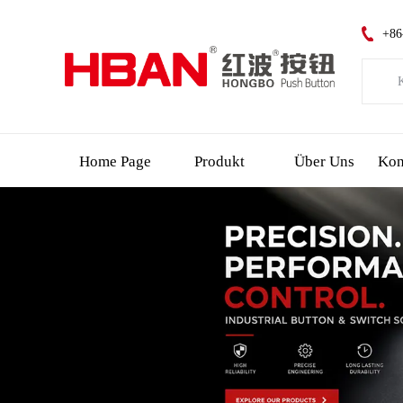
+86
K
Kat
Neue
Home Page
Produkt
Über Uns
Led
Notf
Schl