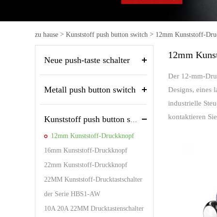
Blin
But
>
>
Tas
zu hause
Kunststoff push button switch
12mm Kunststoff-Dru
12mm Kunst
Neue push-taste schalter
Der 12-mm-Druck
Metall push button switch
Designs, eines 
industrielle St
kontaktieren Sie
Kunststoff push button switch
12mm Kunststoff-Druckknopf
16mm Kunststoff-Druckknopf
22mm Kunststoff-Druckknopf
22MM Kunststoff-Drucktastschalter
der Serie HBS1-AW
10A 20A 22MM Drucktastenschalter