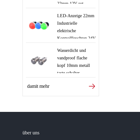
22mm 12V rot
beleuchtete Schalter
LED-Anzeige 22mm
für Aufzugssicherheit
Industrielle
mit Kabeln
elektrische
Kontrollleuchten 24V
220V rot grün blau
Wasserdicht und
weiß Signallampe
vandproof flache
kopf 10mm metall
taste schalter
damit mehr
über uns