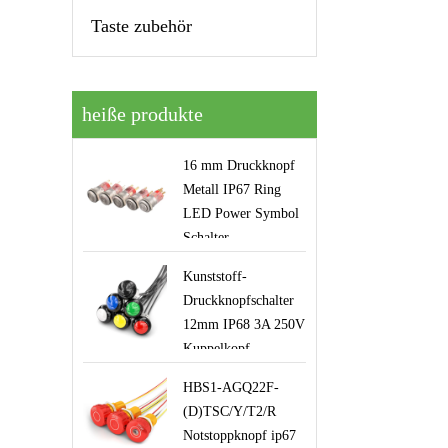
Taste zubehör
heiße produkte
16 mm Druckknopf
Metall IP67 Ring
LED Power Symbol
Schalter
Kunststoff-
Druckknopfschalter
12mm IP68 3A 250V
Kuppelkopf
Momentknopf mit
HBS1-AGQ22F-
Drähten für
(D)TSC/Y/T2/R
Griffroboterausrüstung
Notstoppknopf ip67