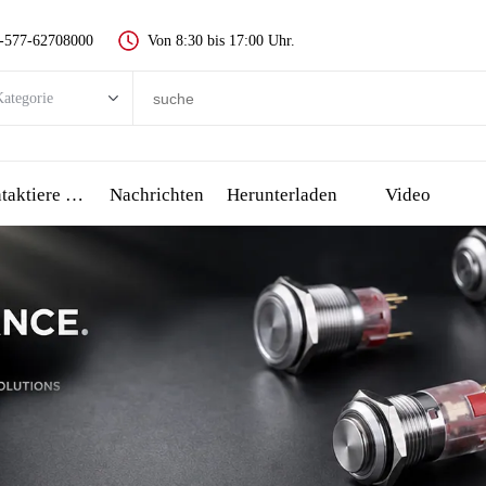
-577-62708000
Von 8:30 bis 17:00 Uhr.
ategorie
egorie
 push-taste schalter
Kontaktiere Uns
Nachrichten
Herunterladen
Video
Metall push button switch
Kunststoff push button switch
-anzeige
all stop taste
сенсорный переключатель и пьезо-кнопка
üssel schalter
Wählen schalter, drehschalter