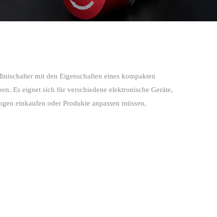
 Minischalter mit den Eigenschaften eines kompakten
n. Es eignet sich für verschiedene elektronische Geräte,
engen einkaufen oder Produkte anpassen müssen,