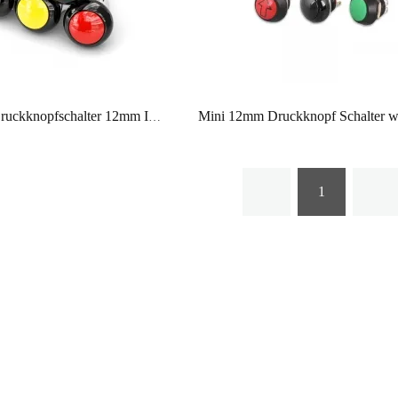
Kunststoff-Druckknopfschalter 12mm IP68 3A 250V Kuppelkopf Momentknopf mit Drähten für Griffroboterausrüstung
1