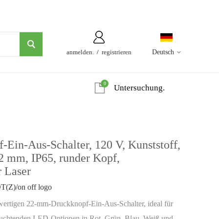
anmelden.
/
registrieren
Deutsch
0
Untersuchung.
in-Aus-Schalter, 120 V, Kunststoff,
2 mm, IP65, runder Kopf,
r Laser
Z)/on off logo
ertigen 22-mm-Druckknopf-Ein-Aus-Schalter, ideal für
uchtenden LED-Optionen in Rot, Grün, Blau, Weiß und