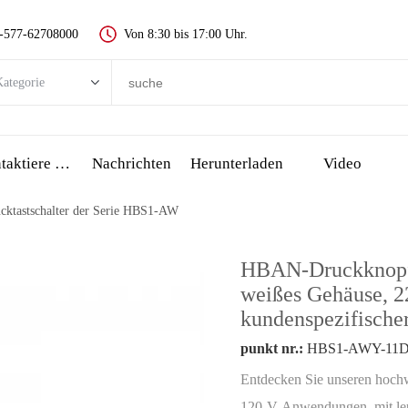
-577-62708000
Von 8:30 bis 17:00 Uhr.
ategorie
egorie
 push-taste schalter
Kontaktiere Uns
Nachrichten
Herunterladen
Video
Metall push button switch
ktastschalter der Serie HBS1-AW
Kunststoff push button switch
-anzeige
HBAN-Druckknopf-E
all stop taste
weißes Gehäuse, 2
сенсорный переключатель и пьезо-кнопка
kundenspezifische
üssel schalter
punkt nr.:
HBS1-AWY-11DT(
Wählen schalter, drehschalter
Entdecken Sie unseren hochw
120-V-Anwendungen, mit le