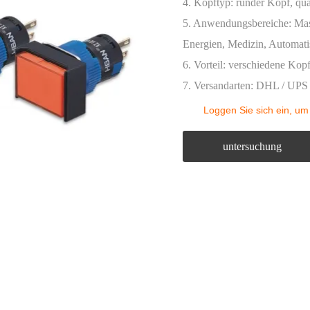
klicht
4. Kopftyp: runder Kopf, qua
5. Anwendungsbereiche: Masc
ton control box
Energien, Medizin, Automati
te zubehör
6. Vorteil: verschiedene Kop
7. Versandarten: DHL / UPS 
Loggen Sie sich ein, um
untersuchung