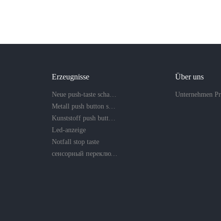
Erzeugnisse
Über uns
Neue push-taste schalter
Unternehmen Pr
Metall push button switch
Kunststoff push button switch
Led-anzeige
Notfall stop taste
сенсорный переключатель и пьезо-кнопка