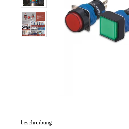
Blin
But
Tas
beschreibung