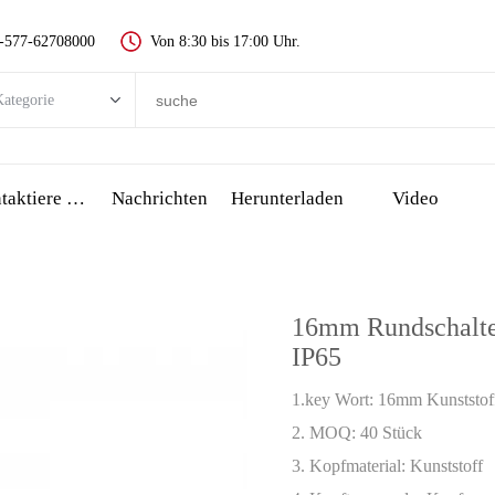
-577-62708000
Von 8:30 bis 17:00 Uhr.
ategorie
egorie
 push-taste schalter
Kontaktiere Uns
Nachrichten
Herunterladen
Video
Metall push button switch
Kunststoff push button switch
-anzeige
16mm Rundschalte
all stop taste
IP65
сенсорный переключатель и пьезо-кнопка
1.key Wort: 16mm Kunststof
üssel schalter
2. MOQ: 40 Stück
Wählen schalter, drehschalter
3. Kopfmaterial: Kunststoff