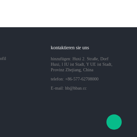
kontaktieren sie uns
ofil
hinzufügen: Huxi 2. Straße, Dorf
Huxi, l IU ist Stadt, Y UE ist Stadt,
Provinz Zhejiang, China
telefon: +86-577-62708000
E-mail:
hb@hban.cc