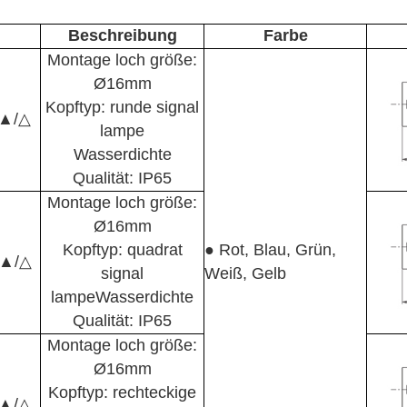
Beschreibung
Farbe
Montage loch größe:
Ø16mm
Kopftyp
: runde signal
/▲/△
lampe
Wasserdichte
Qualität: IP65
Montage loch größe:
Ø16mm
Kopftyp: quadrat
● Rot, Blau, Grün,
/▲/△
signal
Weiß, Gelb
lampeWasserdichte
Qualität: IP65
Montage loch größe:
Ø16mm
Kopftyp: rechteckige
/▲/△