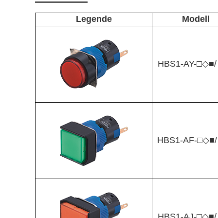
Legende
Modell
HBS1-AY-□◇■
HBS1-AF-□◇■
HBS1-AJ-□◇■