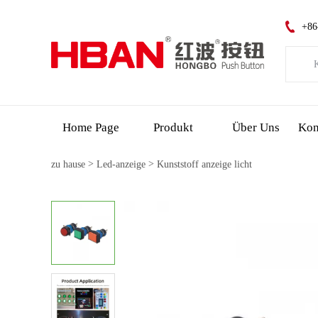
+86
K
Kat
Neue
Home Page
Produkt
Über Uns
>
>
zu hause
Led-anzeige
Kunststoff anzeige licht
Led
Notf
Schl