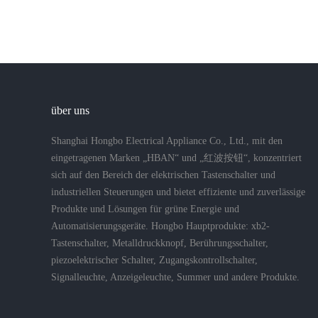
über uns
Shanghai Hongbo Electrical Appliance Co., Ltd., mit den
eingetragenen Marken „HBAN“ und „红波按钮“, konzentriert
sich auf den Bereich der elektrischen Tastenschalter und
industriellen Steuerungen und bietet effiziente und zuverlässige
Produkte und Lösungen für grüne Energie und
Automatisierungsgeräte. Hongbo Hauptprodukte: xb2-
Tastenschalter, Metalldruckknopf, Berührungsschalter,
piezoelektrischer Schalter, Zugangskontrollschalter,
Signalleuchte, Anzeigeleuchte, Summer und andere Produkte.