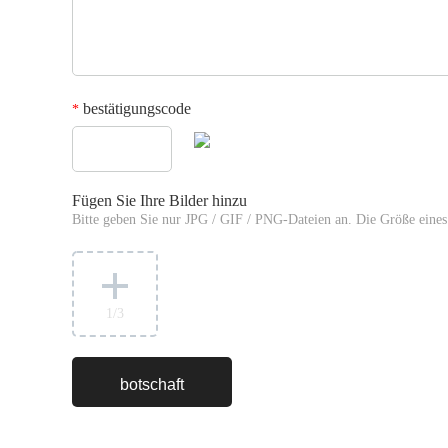
bestätigungscode
*
Fügen Sie Ihre Bilder hinzu
Bitte geben Sie nur JPG / GIF / PNG-Dateien an. Die Größe eines 
1
/3