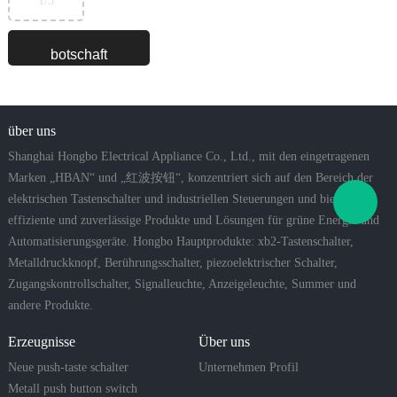
1
/3
über uns
Shanghai Hongbo Electrical Appliance Co., Ltd., mit den eingetragenen
Marken „HBAN“ und „红波按钮“, konzentriert sich auf den Bereich der
elektrischen Tastenschalter und industriellen Steuerungen und bietet
effiziente und zuverlässige Produkte und Lösungen für grüne Energie und
Automatisierungsgeräte. Hongbo Hauptprodukte: xb2-Tastenschalter,
Metalldruckknopf, Berührungsschalter, piezoelektrischer Schalter,
Zugangskontrollschalter, Signalleuchte, Anzeigeleuchte, Summer und
andere Produkte.
Erzeugnisse
Über uns
Neue push-taste schalter
Unternehmen Profil
Metall push button switch