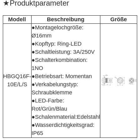
★
Produktparameter
Modell
Beschreibung
Größe
●Montagelochgröße:
Ø16mm
●Kopftyp: Ring-LED
●Schaltleistung: 3A/250V
●Schalterkombination:
1NO
HBGQ16F-
●Betriebsart: Momentan
10E/L/S
●Verkabelungstyp:
Schraubklemme
●LED-Farbe:
Rot/Grün/Blau
●Schalenmaterial:Edelstahl
●Wasserdichtigkeitsgrad:
IP65