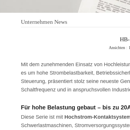
Blin
But
Tas
Unternehmen News
HB-
Ansichten : 
Mit dem zunehmenden Einsatz von Hochleistung
es um hohe Strombelastbarkeit, Betriebssiche
Steuerung, präsentiert stolz seine neueste Ge
Schaltfrequenz und in anspruchsvollen Indust
Für hohe Belastung gebaut – bis zu 2
Diese Serie ist mit
Hochstrom-Kontaktsyste
Schwerlastmaschinen, Stromversorgungssyst