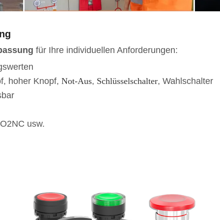
ung
passung
für Ihre individuellen Anforderungen:
gswerten
pf, hoher Knopf,
Not-Aus
,
Schlüsselschalter
, Wahlschalter
sbar
2NO2NC usw.