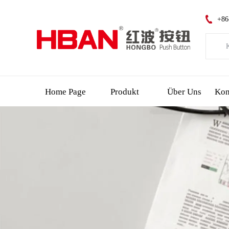
+86
K
Kat
Neue
Home Page
Produkt
Über Uns
Led
Notf
Schl