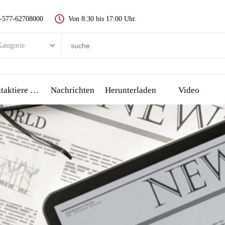
-577-62708000
Von 8:30 bis 17:00 Uhr.
ategorie
egorie
 push-taste schalter
Kontaktiere Uns
Nachrichten
Herunterladen
Video
Metall push button switch
Kunststoff push button switch
-anzeige
all stop taste
сенсорный переключатель и пьезо-кнопка
üssel schalter
Wählen schalter, drehschalter