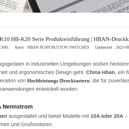
klicht
ton control box
te zubehör
K10 HB-K20 Serie Produkteinführung | HBAN-Druckk
15681
Autor : HBAN PUSH BUTTON SWITCHES
Updatezeit : 2025-0
sgeräten in industriellen Umgebungen stoßen herkömml
rheit und ergonomisches Design geht.
China Hban
, ein 
neration von
Hochleistungs-Drucktastern
, die für zuverl
rieanwendungen entwickelt wurden.
0A Nennstrom
men
ausgestattet und bietet Modelle mit
10A oder 20A
– 
emen und Großmotoren.