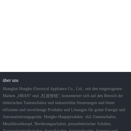
über uns
Shanghai Hongbo Electrical Appliance Co., Ltd., mit den eingetragenen
Marken „HBAN“ und „红波按钮“, konzentriert sich auf den Bereich der
elektrischen Tastenschalter und industriellen Steuerungen und bietet
effiziente und zuverlässige Produkte und Lösungen für grüne Energie und
Automatisierungsgeräte. Hongbo Hauptprodukte: xb2-Tastenschalter,
Metalldruckknopf, Berührungsschalter, piezoelektrischer Schalter,
Zugangskontrollschalter, Signalleuchte, Anzeigeleuchte, Summer und