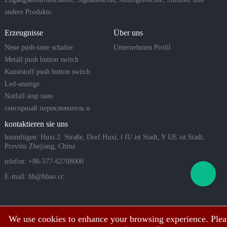
andere Produkte.
Erzeugnisse
Über uns
Neue push-taste schalter
Unternehmen Profil
Metall push button switch
Kunststoff push button switch
Led-anzeige
Notfall stop taste
сенсорный переключатель и
пьезо-кнопка
kontaktieren sie uns
hinzufügen: Huxi 2. Straße, Dorf Huxi, l IU ist Stadt, Y UE ist Stadt,
Provinz Zhejiang, China
telefon: +86-577-62708000
E-mail:
hb@hban.cc
We use cookies to enhance your browsing experience. Plea