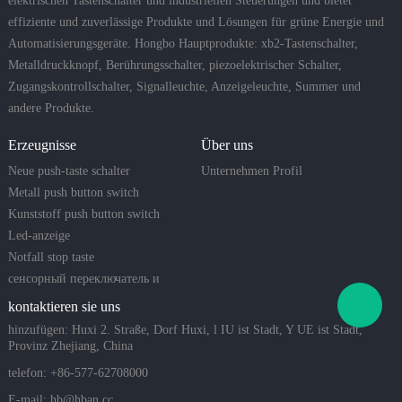
elektrischen Tastenschalter und industriellen Steuerungen und bietet
effiziente und zuverlässige Produkte und Lösungen für grüne Energie und
Automatisierungsgeräte. Hongbo Hauptprodukte: xb2-Tastenschalter,
Metalldruckknopf, Berührungsschalter, piezoelektrischer Schalter,
Zugangskontrollschalter, Signalleuchte, Anzeigeleuchte, Summer und
andere Produkte.
Erzeugnisse
Über uns
Neue push-taste schalter
Unternehmen Profil
Metall push button switch
Kunststoff push button switch
Led-anzeige
Notfall stop taste
сенсорный переключатель и
пьезо-кнопка
kontaktieren sie uns
hinzufügen: Huxi 2. Straße, Dorf Huxi, l IU ist Stadt, Y UE ist Stadt,
Provinz Zhejiang, China
telefon: +86-577-62708000
E-mail:
hb@hban.cc