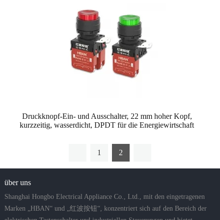
Druckknopf-Ein- und Ausschalter, 22 mm hoher Kopf,
kurzzeitig, wasserdicht, DPDT für die Energiewirtschaft
1
2
über uns
Shanghai Hongbo Electrical Appliance Co., Ltd., mit den eingetragenen
Marken „HBAN“ und „红波按钮“, konzentriert sich auf den Bereich der