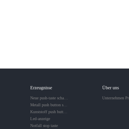
Erzeugnisse
Über uns
Neue push-taste schalter
Unternehmen Pr
Metall push button switch
Kunststoff push button switch
Led-anzeige
Notfall stop taste