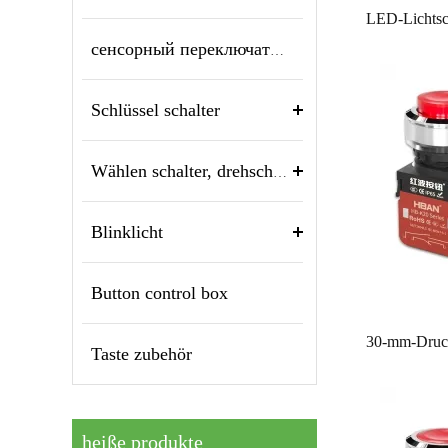
сенсорный переключатель и пьезо-кнопка
Schlüssel schalter
Wählen schalter, drehschalter
Blinklicht
Button control box
Taste zubehör
heiße produkte