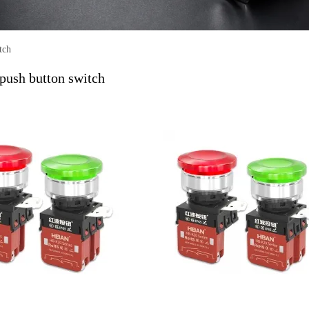
klicht
ton control box
te zubehör
tch
push button switch