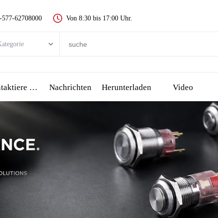
-577-62708000
Von 8:30 bis 17:00 Uhr.
ategorie
egorie
 push-taste schalter
Kontaktiere Uns
Nachrichten
Herunterladen
Video
Metall push button switch
Kunststoff push button switch
-anzeige
all stop taste
сенсорный переключатель и пьезо-кнопка
üssel schalter
Wählen schalter, drehschalter