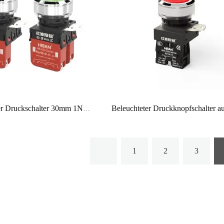
Wasserdichter Druckschalter 30mm 1NO1NC roter Kopf ohne LED
1
2
3