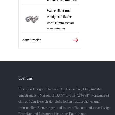
Kontrollleuchten 24V
220V rot grün blau
Wasserdicht und
weiß Signallampe
vandproof flache
kopf 10mm metall
taste schalter
damit mehr
über uns
Shanghai Hongbo Electrical Appliance Co., Ltd., mit den
eingetragenen Marken „HBAN“ und „红波按钮“, konzentriert
sich auf den Bereich der elektrischen Tastenschalter und
industriellen Steuerungen und bietet effiziente und zuverlässige
Produkte und Lösungen für grüne Energie und