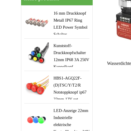
16 mm Druckknopf
Metall IP67 Ring
LED Power Symbol
Schalter
Kunststoff-
Druckknopfschalter
12mm IP68 3A 250V
Kuppelkopf
Momentknopf mit
HBS1-AGQ22F-
Drähten für
(D)TSC/Y/T2/R
Griffroboterausrüstung
Notstoppknopf ip67
22mm 12V rot
beleuchtete Schalter
LED-Anzeige 22mm
für Aufzugssicherheit
Industrielle
mit Kabeln
elektrische