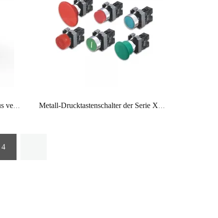
Beleuchteter Druckknopfschalter aus verchromtem Messing, 30 mm, rote LED 10 A, y5
Metall-Drucktastenschalter der Serie XB2-BA von HBAN Electric
4