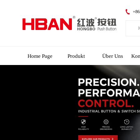
+86
K
Kat
Neue
Home Page
Produkt
Über Uns
Led
Notf
Schl