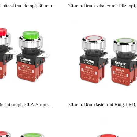
LED-Lichtschalter-Druckknopf, 30 mm Pilzkopf, ein Schließer, verchromtes Messing
30-mm-Druckstartknopf, 20-A-Strom-Momentschalter, IP65, hoher Kopf, HBAN