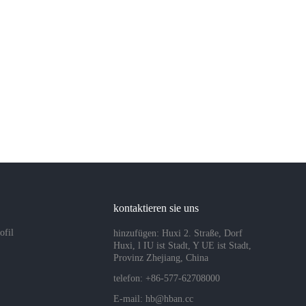
kontaktieren sie uns
ofil
hinzufügen: Huxi 2. Straße, Dorf
Huxi, l IU ist Stadt, Y UE ist Stadt,
Provinz Zhejiang, China
telefon: +86-577-62708000
E-mail:
hb@hban.cc