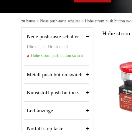
Blin
But
>
>
Tas
zu hause
Neue push-taste schalter
Hohe strom push button swi
Hohe strom 
Neue push-taste schalter
Ultradünner Druckknopf
Hohe strom push button switch
Metall push button switch
Kunststoff push button switch
Led-anzeige
Notfall stop taste