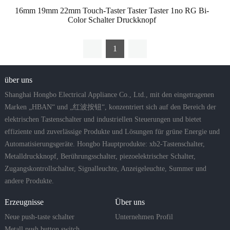
16mm 19mm 22mm Touch-Taster Taster Taster 1no RG Bi-
Color Schalter Druckknopf
1
über uns
Shanghai Hongbo Electrical Appliance Co., Ltd., mit den eingetragenen
Marken „HBAN“ und „红波按钮“, konzentriert sich auf den Bereich der
elektrischen Tastenschalter und industriellen Steuerungen und bietet
effiziente und zuverlässige Produkte und Lösungen für grüne Energie und
Automatisierungsgeräte. Hongbo Hauptprodukte: xb2-Tastenschalter,
Metalldruckknopf, Berührungsschalter, piezoelektrischer Schalter,
Zugangskontrollschalter, Signalleuchte, Anzeigeleuchte, Summer und
andere Produkte.
Erzeugnisse
Über uns
Neue push-taste schalter
Unternehmen Profil
Metall push button switch