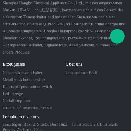
Shanghai Hongbo Electrical Appliance Co., Ltd., mit den eingetragenen
Marken „HBAN“ und „红波按钮“, konzentriert sich auf den Bereich der
elektrischen Tastenschalter und industriellen Steuerungen und bietet
effiziente und zuverlässige Produkte und Lösungen für grüne Energie und
Automatisierungsgeräte. Hongbo Hauptprodukte: xb2-Tastenschalter,
Metalldruckknopf, Berührungsschalter, piezoelektrischer Schalter,
Zugangskontrollschalter, Signalleuchte, Anzeigeleuchte, Summer und
andere Produkte.
Erzeugnisse
Über uns
Neue push-taste schalter
Unternehmen Profil
Metall push button switch
Kunststoff push button switch
Led-anzeige
Notfall stop taste
сенсорный переключатель и
пьезо-кнопка
kontaktieren sie uns
hinzufügen: Huxi 2. Straße, Dorf Huxi, l IU ist Stadt, Y UE ist Stadt,
Provinz Zhejiang, China