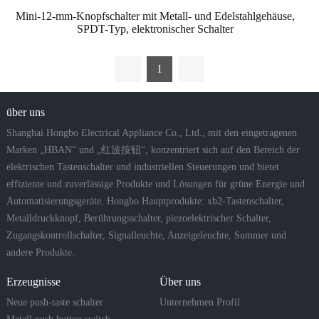
Mini-12-mm-Knopfschalter mit Metall- und Edelstahlgehäuse,
SPDT-Typ, elektronischer Schalter
1
über uns
Shanghai Hongbo Electrical Appliance Co., Ltd., mit den eingetragenen
Marken „HBAN“ und „红波按钮“, konzentriert sich auf den Bereich der
elektrischen Tastenschalter und industriellen Steuerungen und bietet
effiziente und zuverlässige Produkte und Lösungen für grüne Energie und
Automatisierungsgeräte. Hongbo Hauptprodukte: xb2-Tastenschalter,
Metalldruckknopf, Berührungsschalter, piezoelektrischer Schalter,
Zugangskontrollschalter, Signalleuchte, Anzeigeleuchte, Summer und
andere Produkte.
Erzeugnisse
Über uns
Neue push-taste schalter
Unternehmen Profil